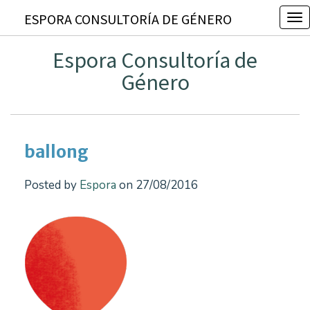
ESPORA CONSULTORÍA DE GÉNERO
T
o
Espora Consultoría de
g
Género
g
l
e
n
ballong
a
v
Posted by
Espora
on 27/08/2016
i
g
a
t
i
o