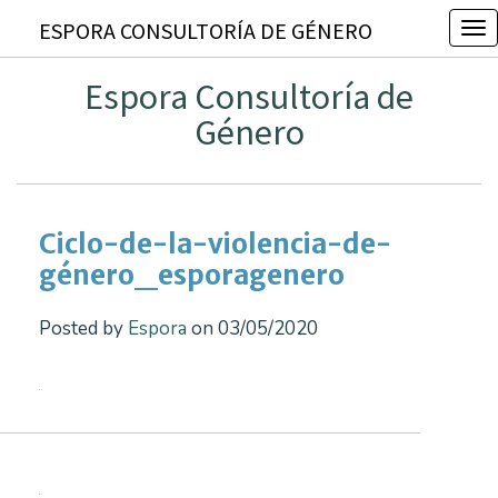
ESPORA CONSULTORÍA DE GÉNERO
T
o
Espora Consultoría de
g
Género
g
l
e
n
Ciclo-de-la-violencia-de-
a
género_esporagenero
v
i
Posted by
Espora
on 03/05/2020
g
a
t
i
o