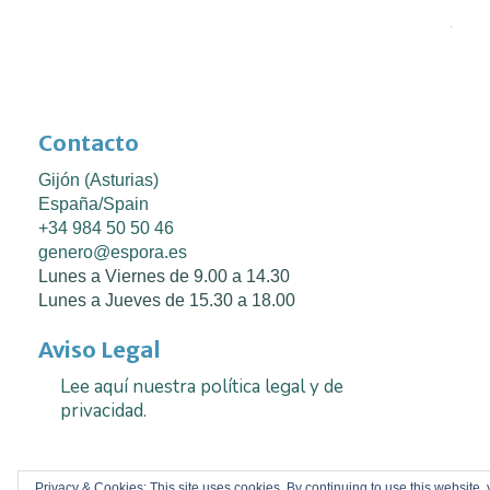
n
Contacto
Gijón (Asturias)
España/Spain
+34 984 50 50 46
genero@espora.es
Lunes a Viernes de 9.00 a 14.30
Lunes a Jueves de 15.30 a 18.00
Aviso Legal
Lee aquí nuestra política legal y de
privacidad.
Privacy & Cookies: This site uses cookies. By continuing to use this website,