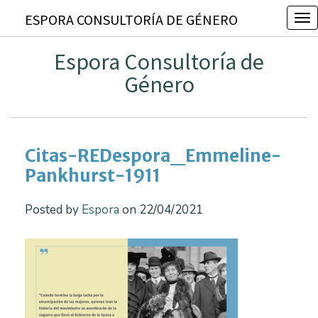
ESPORA CONSULTORÍA DE GÉNERO
T
o
Espora Consultoría de
g
Género
g
l
e
n
Citas-REDespora_Emmeline-
a
Pankhurst-1911
v
i
Posted by
Espora
on 22/04/2021
g
a
t
i
o