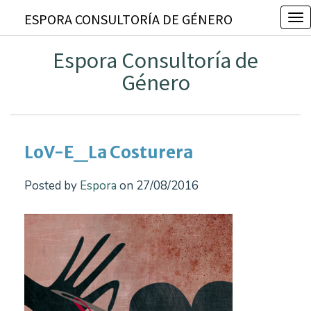
ESPORA CONSULTORÍA DE GÉNERO
T
o
Espora Consultoría de
g
Género
g
l
e
n
LoV-E_La Costurera
a
v
Posted by
Espora
on 27/08/2016
i
g
a
t
i
o