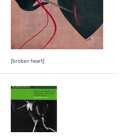
n
[broken heart]