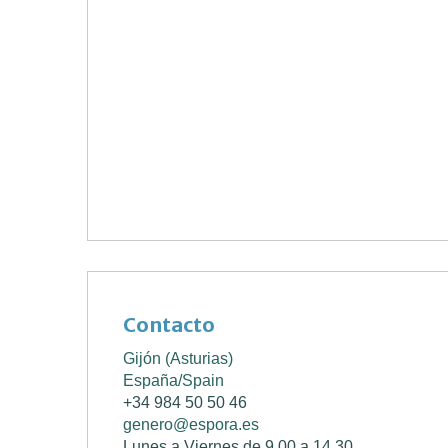
Contacto
Gijón (Asturias)
España/Spain
+34 984 50 50 46
genero@espora.es
Lunes a Viernes de 9.00 a 14.30