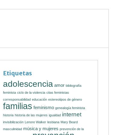
Etiquetas
adolescencia
amor
bibliografía
feminista
ciclo de la violencia
citas feministas
corresponsabilidad
educación
estereotipos de género
familias
feminismo
genealogía feminista
internet
historia
historia de las mujeres
igualdad
invisibilización
Lenore Walker
lesbiana
Mary Beard
música y mujeres
masculinidad
prevención de la